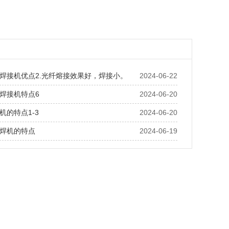
焊接机优点2.光纤熔接效果好，焊接小。
2024-06-22
焊接机特点6
2024-06-20
机的特点1-3
2024-06-20
焊机的特点
2024-06-19