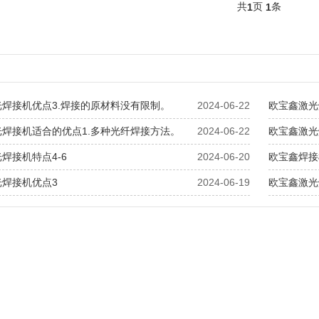
共
页
条
1
1
焊接机优点3.焊接的原材料没有限制。
2024-06-22
欧宝鑫激光
焊接机适合的优点1.多种光纤焊接方法。
2024-06-22
欧宝鑫激光
焊接机特点4-6
2024-06-20
欧宝鑫焊接
光焊接机优点3
2024-06-19
欧宝鑫激光